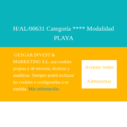
H/AL/00631 Categoría **** Modalidad
PLAYA
GESGAR INVEST &
MARKETING S.L. usa cookies
Aceptar todas
propias y de terceros, técnicas y
© 2026 Mojácar Beach
analíticas. Siempre podrá rechazar
Administrar
las cookies o configurarlas a su
Condiciones
|
Privacidad
|
Aviso legal y protección de datos
|
medida.
Más información.
Politica de Cookies